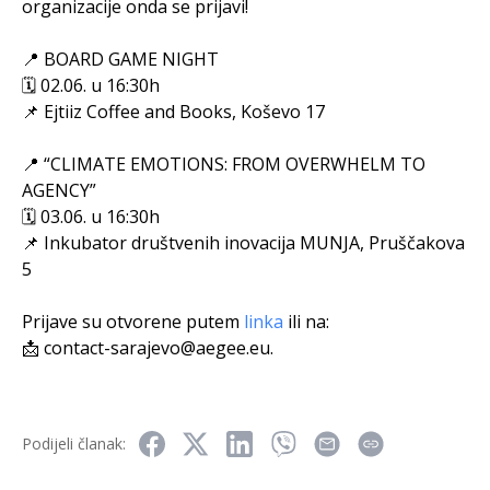
organizacije onda se prijavi!
📍 BOARD GAME NIGHT
🗓 02.06. u 16:30h
📌 Ejtiiz Coffee and Books, Koševo 17
📍 “CLIMATE EMOTIONS: FROM OVERWHELM TO
AGENCY”
🗓 03.06. u 16:30h
📌 Inkubator društvenih inovacija MUNJA, Pruščakova
5
Prijave su otvorene putem
linka
ili na:
📩
contact-sarajevo@aegee.eu
.
Podijeli članak: