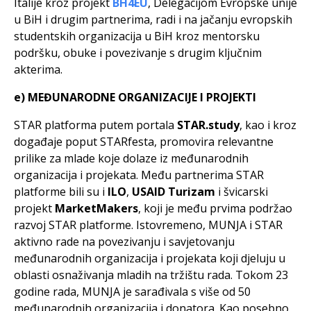
Italije kroz projekt
BH4EU
, Delegacijom Evropske unije
u BiH i drugim partnerima, radi i na jačanju evropskih
studentskih organizacija u BiH kroz mentorsku
podršku, obuke i povezivanje s drugim ključnim
akterima.
e) MEĐUNARODNE ORGANIZACIJE I PROJEKTI
STAR platforma putem portala
STAR.study
, kao i kroz
događaje poput STARfesta, promovira relevantne
prilike za mlade koje dolaze iz međunarodnih
organizacija i projekata. Među partnerima STAR
platforme bili su i
ILO
,
USAID Turizam
i švicarski
projekt
MarketMakers
, koji je među prvima podržao
razvoj STAR platforme. Istovremeno, MUNJA i STAR
aktivno rade na povezivanju i savjetovanju
međunarodnih organizacija i projekata koji djeluju u
oblasti osnaživanja mladih na tržištu rada. Tokom 23
godine rada, MUNJA je sarađivala s više od 50
međunarodnih organizacija i donatora. Kao posebno