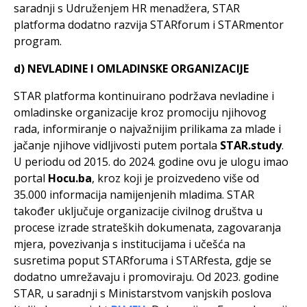
saradnji s Udruženjem HR menadžera, STAR
platforma dodatno razvija STARforum i STARmentor
program.
d) NEVLADINE I OMLADINSKE ORGANIZACIJE
STAR platforma kontinuirano podržava nevladine i
omladinske organizacije kroz promociju njihovog
rada, informiranje o najvažnijim prilikama za mlade i
jačanje njihove vidljivosti putem portala
STAR.study
.
U periodu od 2015. do 2024. godine ovu je ulogu imao
portal
Hocu.ba
, kroz koji je proizvedeno više od
35.000 informacija namijenjenih mladima. STAR
također uključuje organizacije civilnog društva u
procese izrade strateških dokumenata, zagovaranja
mjera, povezivanja s institucijama i učešća na
susretima poput STARforuma i STARfesta, gdje se
dodatno umrežavaju i promoviraju. Od 2023. godine
STAR, u saradnji s Ministarstvom vanjskih poslova