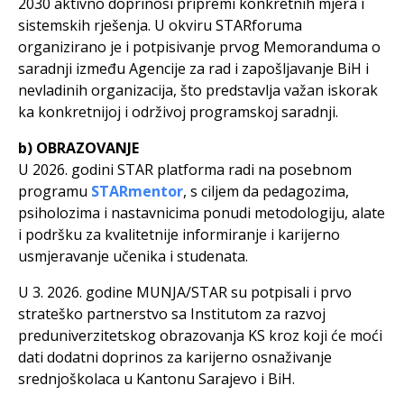
2030 aktivno doprinosi pripremi konkretnih mjera i
sistemskih rješenja. U okviru STARforuma
organizirano je i potpisivanje prvog Memoranduma o
saradnji između Agencije za rad i zapošljavanje BiH i
nevladinih organizacija, što predstavlja važan iskorak
ka konkretnijoj i održivoj programskoj saradnji.
b) OBRAZOVANJE
U 2026. godini STAR platforma radi na posebnom
programu
STARmentor
, s ciljem da pedagozima,
psiholozima i nastavnicima ponudi metodologiju, alate
i podršku za kvalitetnije informiranje i karijerno
usmjeravanje učenika i studenata.
U 3. 2026. godine MUNJA/STAR su potpisali i prvo
strateško partnerstvo sa Institutom za razvoj
preduniverzitetskog obrazovanja KS kroz koji će moći
dati dodatni doprinos za karijerno osnaživanje
srednjoškolaca u Kantonu Sarajevo i BiH.