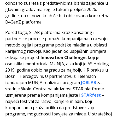
odnosno susreta s predstavnicima biznis zajednice u
glavnim gradovima regije tokom proljeća 2026.
godine, na osnovu kojih će biti oblikovana konkretna
B4GenZ platforma.
Pored toga, STAR platforma kroz konsalting i
partnerske procese pomaže kompanijama u razvoju
metodologija i programa podrške mladima u oblasti
karijernog razvoja. Kao jedan od uspješnih primjera
izdvaja se projekt
Innovation Challenge
, koji je
osmislila i mentorirala MUNJA, a za koji je AS Holding
2019. godine dobio nagradu za najbolju HR praksu u
Bosni i Hercegovini. U partnerstvu s Telemach
fondacijom MUNJA realizira i program
JOBLAB
za
srednje škole. Centralna aktivnost STAR platforme
usmjerena prema kompanijama jeste i
STARfest
–
najveći festival za razvoj karijere mladih, koji
kompanijama pruža priliku da predstave svoje
programe, mogućnosti i savjete za mlade. U strateškoj