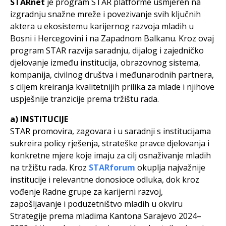
STARnet
je program STAR platforme usmjeren na
izgradnju snažne mreže i povezivanje svih ključnih
aktera u ekosistemu karijernog razvoja mladih u
Bosni i Hercegovini i na Zapadnom Balkanu. Kroz ovaj
program STAR razvija saradnju, dijalog i zajedničko
djelovanje između institucija, obrazovnog sistema,
kompanija, civilnog društva i međunarodnih partnera,
s ciljem kreiranja kvalitetnijih prilika za mlade i njihove
uspješnije tranzicije prema tržištu rada.
a) INSTITUCIJE
STAR promovira, zagovara i u saradnji s institucijama
sukreira policy rješenja, strateške pravce djelovanja i
konkretne mjere koje imaju za cilj osnaživanje mladih
na tržištu rada. Kroz
STARforum
okuplja najvažnije
institucije i relevantne donosioce odluka, dok kroz
vođenje Radne grupe za karijerni razvoj,
zapošljavanje i poduzetništvo mladih u okviru
Strategije prema mladima Kantona Sarajevo 2024–