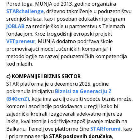
Pored toga, MUNJA od 2013. godine organizira
STARchallenge
, državno takmičenje u poduzetništvu
srednjoškolaca, kao i poseban edukativni program
JOBLAB
za srednje škole u partnerstvu s Telemach
fondacijom. Kroz trogodišnji evropski projekt
VETpreneur
, MUNJA dodatno podržava škole
promovirajući model „učeničkih kompanija“ i
metodologije za razvoj poduzetničkih kompetencija
kod mladih.
c) KOMPANIJE I BIZNIS SEKTOR
STAR platforma je u decembru 2025. godine
pokrenula inicijativu
Biznisi za Generaciju Z
(B4GenZ)
, koja ima za cilj okupiti vodeće biznis mreže,
komore i asocijacije poslodavaca u regiji kako bi
zajednički kreirali i zagovarali adekvatne mjere za
lakše, kvalitetnije i održivije zapošljavanje mladih na
Balkanu. Temelj ove platforme čine
STARforumi
, kao
i pripremna serija
STAR poslovnih doručaka
,