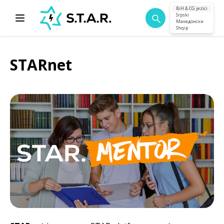
BiH & CG jezici
Srpski
Македонски
Shqip
STARnet