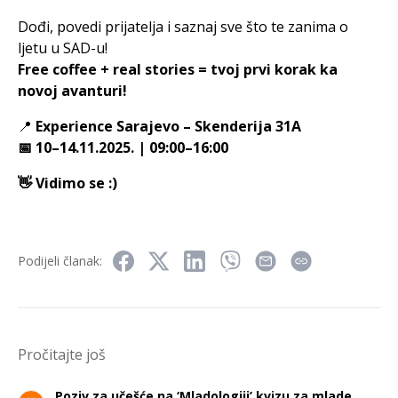
Dođi, povedi prijatelja i saznaj sve što te zanima o
ljetu u SAD-u!
Free coffee + real stories = tvoj prvi korak ka
novoj avanturi!
📍
Experience Sarajevo – Skenderija 31A
📅 10–14.11.2025. | 09:00–16:00
👋 Vidimo se :)
Podijeli članak:
Pročitajte još
Poziv za učešće na ‘Mladologiji’ kvizu za mlade