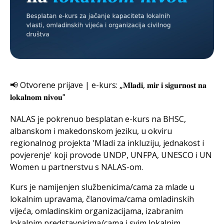
📢 Otvorene prijave | e-kurs: „𝐌𝐥𝐚𝐝𝐢, 𝐦𝐢𝐫 𝐢 𝐬𝐢𝐠𝐮𝐫𝐧𝐨𝐬𝐭 𝐧𝐚
𝐥𝐨𝐤𝐚𝐥𝐧𝐨𝐦 𝐧𝐢𝐯𝐨𝐮"
NALAS je pokrenuo besplatan e-kurs na BHSC,
albanskom i makedonskom jeziku, u okviru
regionalnog projekta 'Mladi za inkluziju, jednakost i
povjerenje' koji provode UNDP, UNFPA, UNESCO i UN
Women u partnerstvu s NALAS-om.
Kurs je namijenjen službenicima/cama za mlade u
lokalnim upravama, članovima/cama omladinskih
vijeća, omladinskim organizacijama, izabranim
lokalnim predstavnicima/cama i svim lokalnim