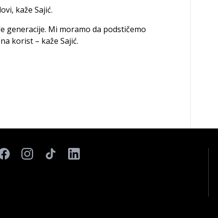
ovi, kaže Sajić.
ađe generacije. Mi moramo da podstičemo
na korist – kaže Sajić.