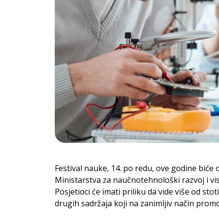
Festival nauke, 14. po redu, ove godine biće o
Ministarstva za naučnotehnološki razvoj i v
Posjetioci će imati priliku da vide više od s
drugih sadržaja koji na zanimljiv način prom