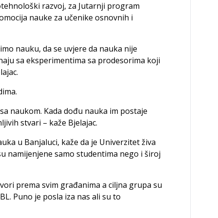
tehnološki razvoj, za Јutarnji program
promocija nauke za učenike osnovnih i
vimo nauku, da se uvjere da nauka nije
oznaju sa eksperimentima sa prodesorima koji
lajac.
dima.
u sa naukom. Kada dođu nauka im postaje
ljivih stvari – kaže Bjelajac.
auka u Banjaluci, kaže da je Univerzitet živa
isu namijenjene samo studentima nego i široj
otvori prema svim građanima a ciljna grupa su
L. Puno je posla iza nas ali su to