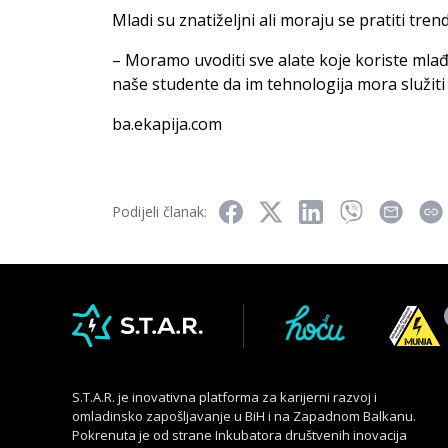
Mladi su znatiželjni ali moraju se pratiti trend
– Moramo uvoditi sve alate koje koriste ml
naše studente da im tehnologija mora služiti 
ba.ekapija.com
Podijeli članak:
S.T.A.R. je inovativna platforma za karijerni razvoj i
omladinsko zapošljavanje u BiH i na Zapadnom Balkanu.
Pokrenuta je od strane Inkubatora društvenih inovacija