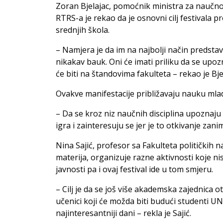
Zoran Bjelajac, pomoćnik ministra za naučno
RTRS-a je rekao da je osnovni cilj festivala 
srednjih škola.
– Namjera je da im na najbolji način predsta
nikakav bauk. Oni će imati priliku da se up
će biti na štandovima fakulteta – rekao je Bje
Ovakve manifestacije približavaju nauku mla
– Da se kroz niz naučnih disciplina upoznaj
igra i zainteresuju se jer je to otkivanje zanim
Nina Sajić, profesor sa Fakulteta političkih n
materija, organizuje razne aktivnosti koje n
javnosti pa i ovaj festival ide u tom smjeru.
– Cilj je da se još više akademska zajednica 
učenici koji će možda biti budući studenti UNB
najinteresantniji dani – rekla je Sajić.