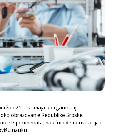
držan 21. i 22. maja u organizaciji
isoko obrazovanje Republike Srpske.
totinu eksperimenata, naučnih demonstracija i
ovišu nauku.