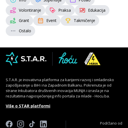
Volontiranje
Praksa
Edukacija
Grant
Event
Takmičenje
Ostalo
S.T.A.R. je inovativna platforma za karijerni razvoj i omladinsko
zapošljavanje u BiH i na Zapadnom Balkanu. Pokrenuta je od
strane Inkubatora društvenih inovacija MUNJA i izrasla je na
rezultatima najposjećenijeg info portala za mlade - Hocu.ba.
Više o STAR platformi
Podržano od