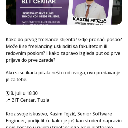
Kako do prvog freelance klijenta? Gdje pronaći posao?
Može li se freelancing uskladiti sa fakultetom ili
redovnim poslom? I kako zapravo izgleda put od prve
prijave do prve zarade?
Ako si se ikada pitala nešto od ovoga, ovo predavanje
je za tebe.
🗓 8. juli u 18:30
📍 BIT Centar, Tuzla
Kroz svoje iskustvo, Kasim Fejzić, Senior Software
Engineer, podijelit će kako je još kao student napravio
prve korake u svijetu freelancinga, koje platforme