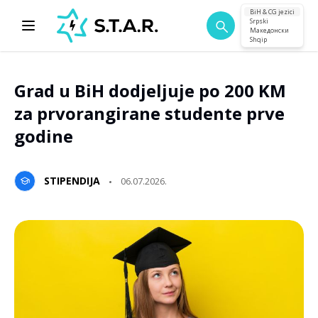
BiH & CG jezici
Srpski
Македонски
Shqip
Grad u BiH dodjeljuje po 200 KM
za prvorangirane studente prve
godine
STIPENDIJA
06.07.2026.