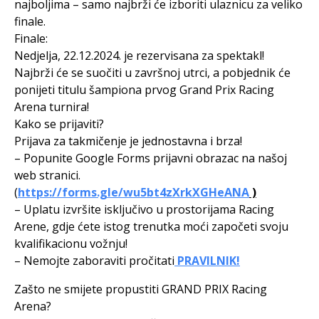
najboljima – samo najbrži će izboriti ulaznicu za veliko
finale.
Finale:
Nedjelja, 22.12.2024. je rezervisana za spektakl!
Najbrži će se suočiti u završnoj utrci, a pobjednik će
ponijeti titulu šampiona prvog Grand Prix Racing
Arena turnira!
Kako se prijaviti?
Prijava za takmičenje je jednostavna i brza!
– Popunite Google Forms prijavni obrazac na našoj
web stranici.
(
https://forms.gle/wu5bt4zXrkXGHeANA
)
– Uplatu izvršite isključivo u prostorijama Racing
Arene, gdje ćete istog trenutka moći započeti svoju
kvalifikacionu vožnju!
– Nemojte zaboraviti pročitati
PRAVILNIK!
Zašto ne smijete propustiti GRAND PRIX Racing
Arena?