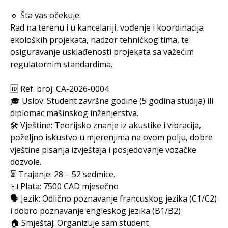
🔹 Šta vas očekuje:
Rad na terenu i u kancelariji, vođenje i koordinacija
ekoloških projekata, nadzor tehničkog tima, te
osiguravanje usklađenosti projekata sa važećim
regulatornim standardima.
🆔 Ref. broj: CA-2026-0004
🎓 Uslov: Student završne godine (5 godina studija) ili
diplomac mašinskog inženjerstva.
🛠️ Vještine: Teorijsko znanje iz akustike i vibracija,
poželjno iskustvo u mjerenjima na ovom polju, dobre
vještine pisanja izvještaja i posjedovanje vozačke
dozvole.
⏳ Trajanje: 28 – 52 sedmice.
💵 Plata: 7500 CAD mjesečno
🗣️ Jezik: Odlično poznavanje francuskog jezika (C1/C2)
i dobro poznavanje engleskog jezika (B1/B2)
🏠 Smještaj: Organizuje sam student