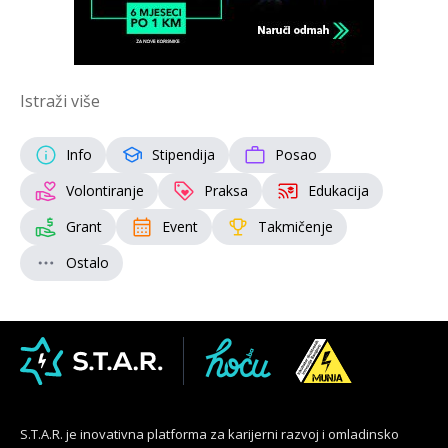
Istraži više
Info
Stipendija
Posao
Volontiranje
Praksa
Edukacija
Grant
Event
Takmičenje
Ostalo
S.T.A.R. je inovativna platforma za karijerni razvoj i omladinsko