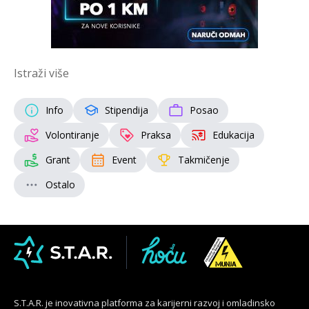
Istraži više
Info
Stipendija
Posao
Volontiranje
Praksa
Edukacija
Grant
Event
Takmičenje
Ostalo
S.T.A.R. je inovativna platforma za karijerni razvoj i omladinsko