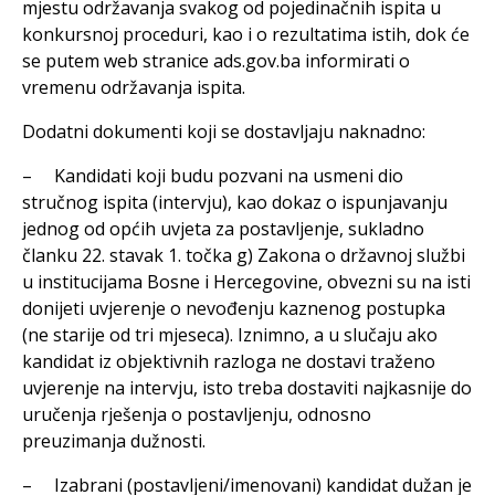
mjestu održavanja svakog od pojedinačnih ispita u
konkursnoj proceduri, kao i o rezultatima istih, dok će
se putem web stranice ads.gov.ba informirati o
vremenu održavanja ispita.
Dodatni dokumenti koji se dostavljaju naknadno:
– Kandidati koji budu pozvani na usmeni dio
stručnog ispita (intervju), kao dokaz o ispunjavanju
jednog od općih uvjeta za postavljenje, sukladno
članku 22. stavak 1. točka g) Zakona o državnoj službi
u institucijama Bosne i Hercegovine, obvezni su na isti
donijeti uvjerenje o nevođenju kaznenog postupka
(ne starije od tri mjeseca). Iznimno, a u slučaju ako
kandidat iz objektivnih razloga ne dostavi traženo
uvjerenje na intervju, isto treba dostaviti najkasnije do
uručenja rješenja o postavlјenju, odnosno
preuzimanja dužnosti.
– Izabrani (postavljeni/imenovani) kandidat dužan je