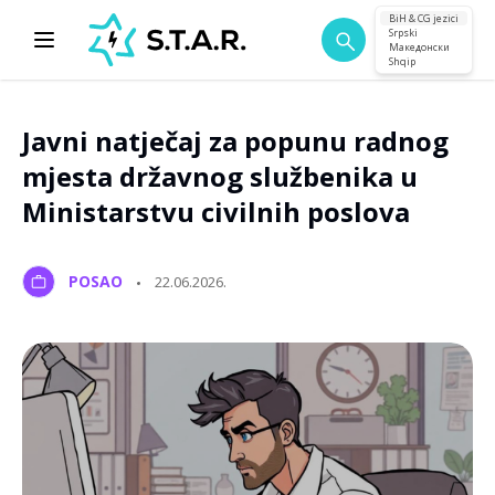
BiH & CG jezici
Srpski
Македонски
Shqip
Javni natječaj za popunu radnog
mjesta državnog službenika u
Ministarstvu civilnih poslova
POSAO
22.06.2026.