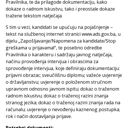
Pravilnika, te da prilagode dokumentaciju, kako
dokaze o radnom iskustvu, tako i preostale dokaze
tražene tekstom natječaja.
S tim u vezi, kandidati se upućuju na pojašnjenje –
tekst na službenoj internet stranici www.ads.gov.ba, u
dijelu „Zapošljavanje/Napomena za kandidate/Stop
greškama u prijavama!“, te posebno odredbe
Pravilnika o karakteru i sadržaju javnog natječaja,
načinu provođenja intervjua i obrascima za
sprovođenje intervjua, koje definiraju dokumentaciju:
prijavni obrazac; sveučilišnu diplomu; važeće uvjerenje
o državljanstvu; uvjerenje o položenom stručnom
upravnom odnosno javnom ispitu; dokaz o traženom
radnom iskustvu; dokaz o traženoj razini znanja
stranog jezika; dokaz o traženoj razini znanja rada na
računalu; uvjerenje o nevođenju kaznenog postupka;
rok i način dostavljanja prijave.
Potrebni dokumenti: