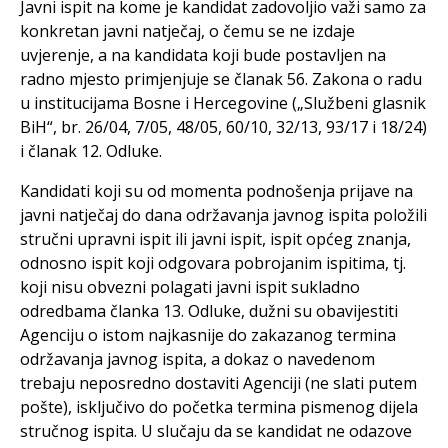
Javni ispit na kome je kandidat zadovoljio važi samo za
konkretan javni natječaj, o čemu se ne izdaje
uvjerenje, a na kandidata koji bude postavljen na
radno mjesto primjenjuje se članаk 56. Zakona o radu
u institucijama Bosne i Hercegovine („Službeni glasnik
BiH“, br. 26/04, 7/05, 48/05, 60/10, 32/13, 93/17 i 18/24)
i članаk 12. Odluke.
Kandidati koji su od momenta podnošenja prijave na
javni natječaj do dana održavanja javnog ispita položili
stručni upravni ispit ili javni ispit, ispit općeg znanja,
odnosno ispit koji odgovara pobrojanim ispitima, tj.
koji nisu obvezni polagati javni ispit sukladno
odredbama članka 13. Odluke, dužni su obavijestiti
Agenciju o istom najkasnije do zakazanog termina
održavanja javnog ispita, a dokaz o navedenom
trebaju neposredno dostaviti Agenciji (ne slati putem
pošte), isključivo do početka termina pismenog dijela
stručnog ispita. U slučaju da se kandidat ne odazove