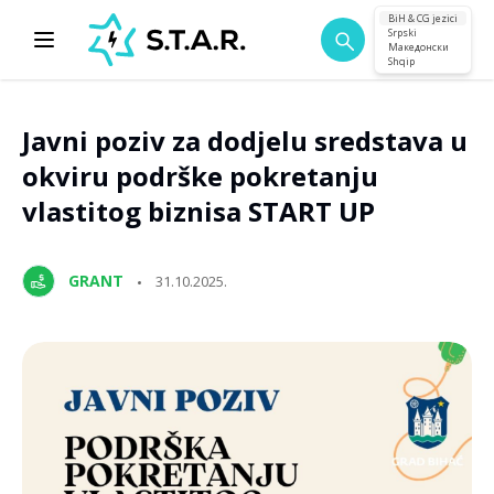
BiH & CG jezici
Srpski
Македонски
Shqip
Javni poziv za dodjelu sredstava u
okviru podrške pokretanju
vlastitog biznisa START UP
GRANT
31.10.2025.