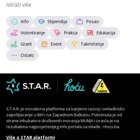
Istraži više
Info
Stipendija
Posao
Volontiranje
Praksa
Edukacija
Grant
Event
Takmičenje
Ostalo
S.T.A.R. je inovativna platforma za karijerni razvoj i omladinsko
zapošljavanje u BiH i na Zapadnom Balkanu. Pokrenuta je od
strane Inkubatora društvenih inovacija MUNJA i izrasla je na
rezultatima najposjećenijeg info portala za mlade - Hocu.ba.
Više o STAR platformi