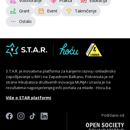
Volontiranje
Praksa
Edukacija
Grant
Event
Takmičenje
Ostalo
S.T.A.R. je inovativna platforma za karijerni razvoj i omladinsko
zapošljavanje u BiH i na Zapadnom Balkanu. Pokrenuta je od
strane Inkubatora društvenih inovacija MUNJA i izrasla je na
rezultatima najposjećenijeg info portala za mlade - Hocu.ba.
Više o STAR platformi
Podržano od