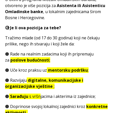
otvoreno je više pozicija za
Asistenta ili Asistenticu
Omladinske banke
, u lokalnim zajednicama širom
Bosne i Hercegovine.
🧐 Je li ova pozicija za tebe?
Tražimo mlade (od 17 do 30 godina) koji ne čekaju
prilike, nego ih stvaraju i koji žele da:
🟠 Rade na realnim zadacima koji ih pripremaju
za
poslove budućnosti
;
🟠 Uče kroz praksu uz
mentorsku podršku
;
🟠 Razvijaju
digitalne, komunikacijske i
organizacijske vještine
;
🟠
Sarađuju
s vršn
jacima i akterima iz zajednice;
🟠 Doprinose svojoj lokalnoj zajednici kroz
konkretne
aktivnosti
.