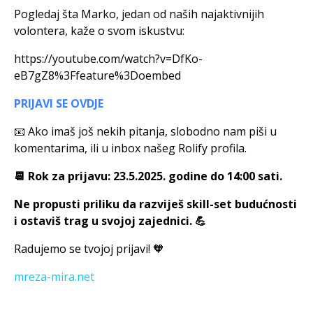
Pogledaj šta Marko, jedan od naših najaktivnijih
volontera, kaže o svom iskustvu:
https://youtube.com/watch?v=DfKo-
eB7gZ8%3Ffeature%3Doembed
PRIJAVI SE OVDJE
📧 Ako imaš još nekih pitanja, slobodno nam piši u
komentarima, ili u inbox našeg Rolify profila.
📆 Rok za prijavu: 23.5.2025. godine do 14:00 sati.
Ne propusti priliku da razviješ skill-set budućnosti
i ostaviš trag u svojoj zajednici. 💪
Radujemo se tvojoj prijavi! 🧡
mreza-mira.net