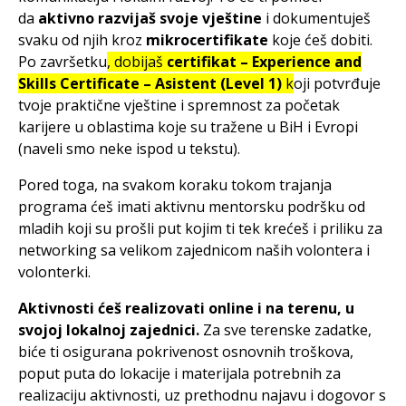
da
aktivno razvijaš svoje vještine
i dokumentuješ
svaku od njih kroz
mikrocertifikate
koje ćeš dobiti.
Po završetku
, dobijaš
certifikat – Experience and
Skills Certificate – Asistent (Level 1)
k
oji potvrđuje
tvoje praktične vještine i spremnost za početak
karijere u oblastima koje su tražene u BiH i Evropi
(naveli smo neke ispod u tekstu).
Pored toga, na svakom koraku tokom trajanja
programa ćeš imati aktivnu mentorsku podršku od
mladih koji su prošli put kojim ti tek krećeš i priliku za
networking sa velikom zajednicom naših volontera i
volonterki.
Aktivnosti ćeš realizovati online i na terenu, u
svojoj lokalnoj zajednici.
Za sve terenske zadatke,
biće ti osigurana pokrivenost osnovnih troškova,
poput puta do lokacije i materijala potrebnih za
realizaciju aktivnosti, uz prethodnu najavu i dogovor s