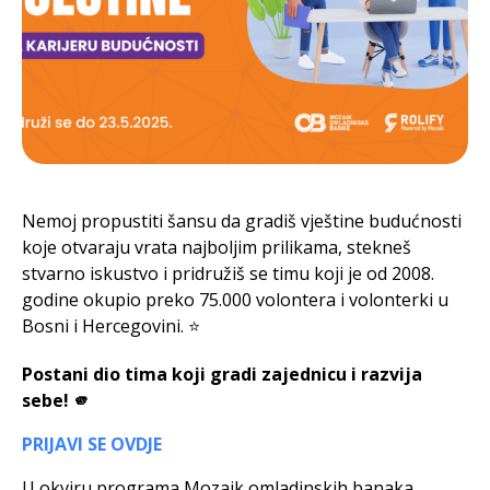
Nemoj propustiti šansu da gradiš vještine budućnosti
koje otvaraju vrata najboljim prilikama, stekneš
stvarno iskustvo i pridružiš se timu koji je od 2008.
godine okupio preko 75.000 volontera i volonterki u
Bosni i Hercegovini. ⭐
Postani dio tima koji gradi zajednicu i razvija
sebe! 🫵
PRIJAVI SE OVDJE
U okviru programa Mozaik omladinskih banaka,