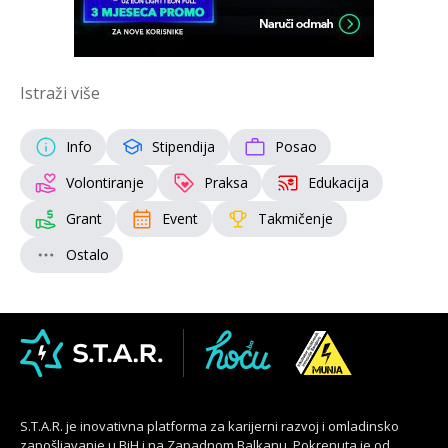
Istraži više
Info
Stipendija
Posao
Volontiranje
Praksa
Edukacija
Grant
Event
Takmičenje
Ostalo
S.T.A.R. je inovativna platforma za karijerni razvoj i omladinsko
zapošljavanje u BiH i na Zapadnom Balkanu. Pokrenuta je od