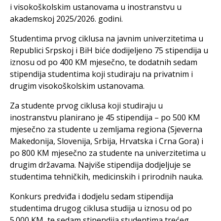
i visokoškolskim ustanovama u inostranstvu u
akademskoj 2025/2026. godini.
Studentima prvog ciklusa na javnim univerzitetima u
Republici Srpskoj i BiH biće dodijeljeno 75 stipendija u
iznosu od po 400 KM mjesečno, te dodatnih sedam
stipendija studentima koji studiraju na privatnim i
drugim visokoškolskim ustanovama.
Za studente prvog ciklusa koji studiraju u
inostranstvu planirano je 45 stipendija – po 500 KM
mjesečno za studente u zemljama regiona (Sjeverna
Makedonija, Slovenija, Srbija, Hrvatska i Crna Gora) i
po 800 KM mjesečno za studente na univerzitetima u
drugim državama. Najviše stipendija dodjeljuje se
studentima tehničkih, medicinskih i prirodnih nauka.
Konkurs predviđa i dodjelu sedam stipendija
studentima drugog ciklusa studija u iznosu od po
5.000 KM, te sedam stipendija studentima trećeg