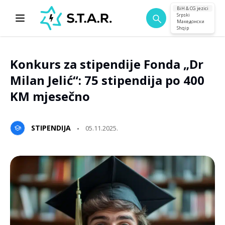
BiH & CG jezici
Srpski
Македонски
Shqip
Konkurs za stipendije Fonda „Dr
Milan Jelić“: 75 stipendija po 400
KM mjesečno
STIPENDIJA
05.11.2025.