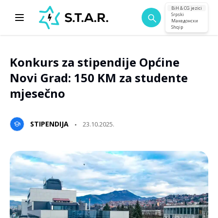
BiH & CG jezici
Srpski
Македонски
Shqip
Konkurs za stipendije Općine
Novi Grad: 150 KM za studente
mjesečno
STIPENDIJA
23.10.2025.