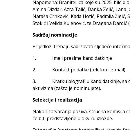
Napomena: Braniteljica koje su 2025. bile dio
Amina Dizdar, Azra Talić, Danka Zelić, Lana J
Nataša Crnković, Kada Hotić, Radmila Žigić, S
Stokić i Velida Kulenović, te Dragana Dardić (
Sadržaj nominacije
Prijedlozi trebaju sadržavati sljedeće informac
1. Ime i prezime kandidatkinje
2. Kontakt podatke (telefon i e-mail)
3. Kratku biografiju kandidatkinje, sa opi
aktivizma (zašto je nominujete).
Selekcija i realizacija
Nakon zatvaranja poziva, stručna komisija će 
će biti predstavljene u okviru izložbe.
Fotografije (portrete braniteljica) uradiće fo