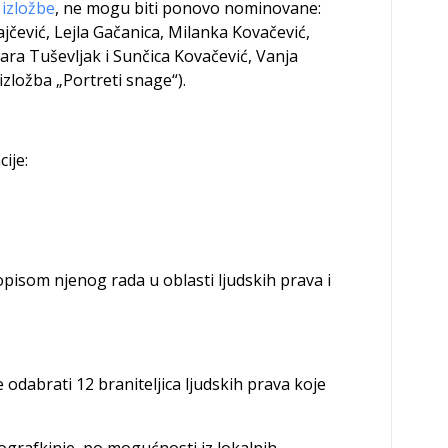
izložbe
, ne mogu biti ponovo nominovane:
ajčević, Lejla Gačanica, Milanka Kovačević,
ara Tuševljak i Sunčica Kovačević, Vanja
izložba „Portreti snage“).
ije:
som njenog rada u oblasti ljudskih prava i
odabrati 12 braniteljica ljudskih prava koje
tografkinje, po mogućnosti iz lokalnih