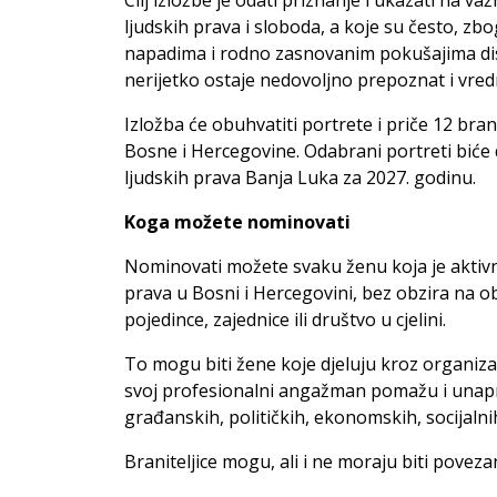
ljudskih prava i sloboda, a koje su često, zb
napadima i rodno zasnovanim pokušajima disk
nerijetko ostaje nedovoljno prepoznat i vre
Izložba će obuhvatiti portrete i priče 12 branit
Bosne i Hercegovine. Odabrani portreti biće 
ljudskih prava Banja Luka za 2027. godinu.
Koga možete nominovati
Nominovati možete svaku ženu koja je aktivno
prava u Bosni i Hercegovini, bez obzira na obl
pojedince, zajednice ili društvo u cjelini.
To mogu biti žene koje djeluju kroz organizaci
svoj profesionalni angažman pomažu i unapređ
građanskih, političkih, ekonomskih, socijalnih
Braniteljice mogu, ali i ne moraju biti pove