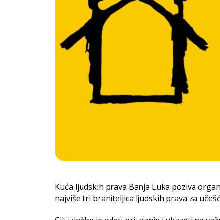
Kuća ljudskih prava Banja Luka poziva organiz
najviše tri braniteljica ljudskih prava za učešć
Cilj izložbe je odati priznanje i ukazati na va