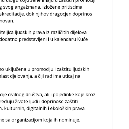
og svog angažmana, izložene pritiscima,
reditacije, dok njihov dragocjen doprinos
dnovan.
eljica ljudskih prava iz različitih dijelova
dodatno predstavljeni i u kalendaru Kuće
 uključena u promociju i zaštitu ljudskih
ast djelovanja, a čiji rad ima uticaj na
je civilnog društva, ali i pojedinke koje kroz
uju živote ljudi i doprinose zaštiti
, kulturnih, digitalnih i ekoloških prava.
zane sa organizacijom koja ih nominuje.