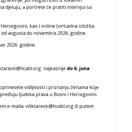
ma djeluju, a portrete će pratiti intervjui sa
 Hercegovini, kao i online (virtuelna izložba
u od avgusta do novembra 2026. godine.
ar 2026. godine.
iktarevic@hcabl.org
najkasnije
do 6. juna
oprinesete vidljivosti i priznanju ženama koje
ređuju ljudska prava u Bosni i Hercegovini.
tem e-maila:
viliktarevic@hcabl.org
ili putem