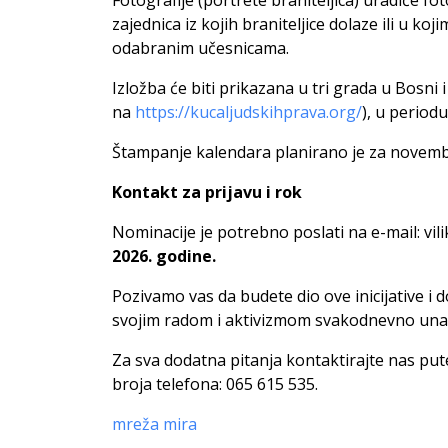
zajednica iz kojih braniteljice dolaze ili u koji
odabranim učesnicama.
Izložba će biti prikazana u tri grada u Bosni i
na
https://kucaljudskihprava.org/
), u period
Štampanje kalendara planirano je za novemb
Kontakt za prijavu i rok
Nominacije je potrebno poslati na e-mail:
vil
2026. godine.
Pozivamo vas da budete dio ove inicijative i d
svojim radom i aktivizmom svakodnevno unap
Za sva dodatna pitanja kontaktirajte nas pu
broja telefona: 065 615 535.
mreža mira