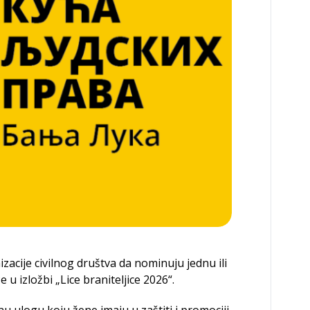
acije civilnog društva da nominuju jednu ili
e u izložbi „Lice braniteljice 2026“.
žnu ulogu koju žene imaju u zaštiti i promociji