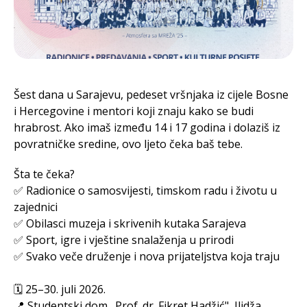
Šest dana u Sarajevu, pedeset vršnjaka iz cijele Bosne
i Hercegovine i mentori koji znaju kako se budi
hrabrost. Ako imaš između 14 i 17 godina i dolaziš iz
povratničke sredine, ovo ljeto čeka baš tebe.
Š
ta te čeka?
✅ Radionice o samosvijesti, timskom radu i životu u
zajednici
✅ Obilasci muzeja i skrivenih kutaka Sarajeva
✅ Sport, igre i vještine snalaženja u prirodi
✅ Svako veče druženje i nova prijateljstva koja traju
🗓️ 25–30. juli 2026.
📍 Studentski dom „Prof. dr. Fikret Hadžić", Ilidža