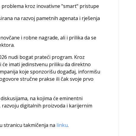
h problema kroz inovativne "smart" pristupe
usirana na razvoj pametnih agenata i rješenja
novčane i robne nagrade, ali i prilika da se
ektora.
026 nudi bogat prateći program. Kroz
 će imati jedinstvenu priliku da direktno
ompanija koje sponzorišu događaj, informišu
ogovore stručne prakse ili čak svoje prvo
 diskusijama, na kojima će eminentni
, razvoju digitalnih proizvoda i karijernim
čnu stranicu takmičenja na
linku
.