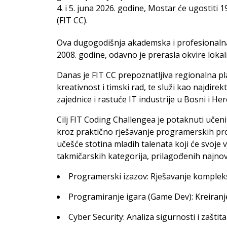
4. i 5. juna 2026. godine, Mostar će ugostiti 
(FIT CC).
Ova dugogodišnja akademska i profesionalna in
2008. godine, odavno je prerasla okvire loka
Danas je FIT CC prepoznatljiva regionalna p
kreativnost i timski rad, te služi kao najdir
zajednice i rastuće IT industrije u Bosni i Her
Cilj FIT Coding Challengea je potaknuti učen
kroz praktično rješavanje programerskih pro
učešće stotina mladih talenata koji će svoje v
takmičarskih kategorija, prilagođenih najno
Programerski izazov: Rješavanje komplek
Programiranje igara (Game Dev): Kreiranje
Cyber Security: Analiza sigurnosti i zašti