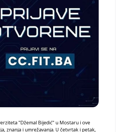
verziteta "Džemal Bijedić" u Mostaru i ove
a, znanja i umrežavanja. U četvrtak i petak,