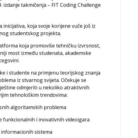
19. izdanje takmičenja – FIT Coding Challenge
icijativa, koja svoje korijene vuče još iz
lnog studentskog projekta.
latforma koja promoviše tehničku izvrsnost,
ektniji most između studenata, akademske
cegovini.
ike i studente na primjenu teorijskog znanja
blema iz stvarnog svijeta. Očekuje se
ještine odmjeriti u nekoliko atraktivnih
vijim tehnološkim trendovima:
snih algoritamskih problema
 funkcionalnih i inovativnih videoigara
ta informacionih sistema