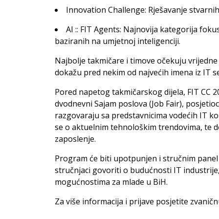
Innovation Challenge: Rješavanje stvarni
AI :: FIT Agents: Najnovija kategorija fok
baziranih na umjetnoj inteligenciji.
Najbolje takmičare i timove očekuju vrijedne 
dokažu pred nekim od najvećih imena iz IT s
Pored napetog takmičarskog dijela, FIT CC 2
dvodnevni Sajam poslova (Job Fair), posjetioci
razgovaraju sa predstavnicima vodećih IT k
se o aktuelnim tehnološkim trendovima, te d
zaposlenje.
Program će biti upotpunjen i stručnim panel
stručnjaci govoriti o budućnosti IT industrije
mogućnostima za mlade u BiH.
Za više informacija i prijave posjetite zvani