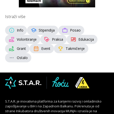
Istraži više
Info
Stipendija
Posao
Volontiranje
Praksa
Edukacija
Grant
Event
Takmičenje
Ostalo
S.T.A.R. je inovativna platforma za karijerni razvoj i omladinsko
zapošljavanje u BiH i na Zapadnom Balkanu. Pokrenuta je od
strane Inkubatora društvenih inovacija MUNJA i izrasla je na