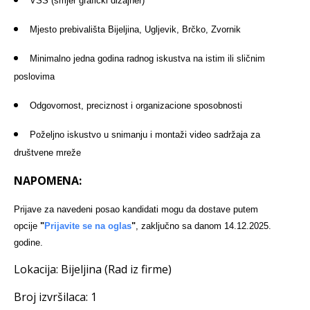
VSS (smjer grafički dizajner)
Mjesto prebivališta Bijeljina, Ugljevik, Brčko, Zvornik
Minimalno jedna godina radnog iskustva na istim ili sličnim
poslovima
Odgovornost, preciznost i organizacione sposobnosti
Poželjno iskustvo u snimanju i montaži video sadržaja za
društvene mreže
NAPOMENA:
Prijave za navedeni posao kandidati mogu da dostave putem
opcije
"
Prijavite se na oglas
"
, zaključno sa danom 14.12.2025.
godine.
Lokacija:
Bijeljina (Rad iz firme)
Broj izvršilaca:
1