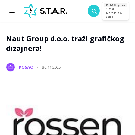
BiH & CG jezici
Srpski
Македонски
Shqip
Naut Group d.o.o. traži grafičkog
dizajnera!
POSAO
30.11.2025.