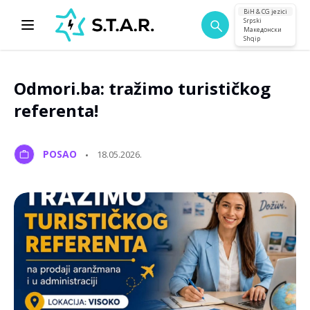
BiH & CG jezici
Srpski
Македонски
Shqip
Odmori.ba: tražimo turističkog
referenta!
POSAO
18.05.2026.