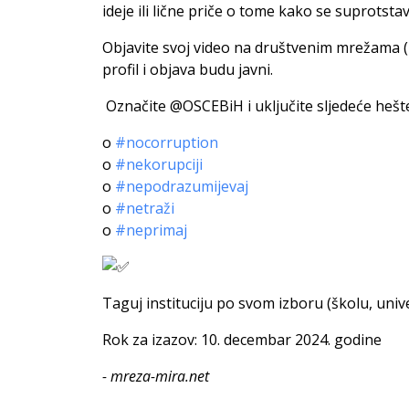
ideje ili lične priče o tome kako se suprotstavi
Objavite svoj video na društvenim mrežama (
profil i objava budu javni.
Označite @OSCEBiH i uključite sljedeće hešt
o
#nocorruption
o
#nekorupciji
o
#nepodrazumijevaj
o
#netraži
o
#neprimaj
Taguj instituciju po svom izboru (školu, unive
Rok za izazov: 10. decembar 2024. godine
- mreza-mira.net