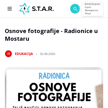
BiH & CG jezici
Srpski
Македонски
Shqip
Osnove fotografije - Radionice u
Mostaru
EDUKACIJA
02.06.2026.