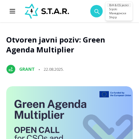
BiH & CG jezici
Srpski
Македонски
Shqip
Otvoren javni poziv: Green
Agenda Multiplier
GRANT
22.08.2025.