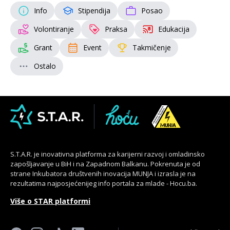
Info
Stipendija
Posao
Volontiranje
Praksa
Edukacija
Grant
Event
Takmičenje
Ostalo
S.T.A.R. je inovativna platforma za karijerni razvoj i omladinsko
zapošljavanje u BiH i na Zapadnom Balkanu. Pokrenuta je od
strane Inkubatora društvenih inovacija MUNJA i izrasla je na
rezultatima najposjećenijeg info portala za mlade - Hocu.ba.
Više o STAR platformi