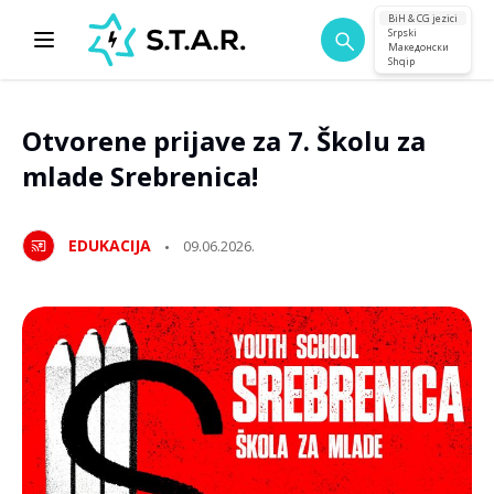
BiH & CG jezici
Srpski
Македонски
Shqip
Otvorene prijave za 7. Školu za
mlade Srebrenica!
EDUKACIJA
09.06.2026.