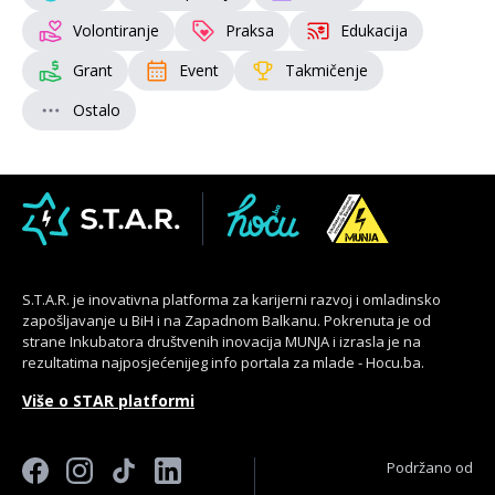
Volontiranje
Praksa
Edukacija
Grant
Event
Takmičenje
Ostalo
S.T.A.R. je inovativna platforma za karijerni razvoj i omladinsko
zapošljavanje u BiH i na Zapadnom Balkanu. Pokrenuta je od
strane Inkubatora društvenih inovacija MUNJA i izrasla je na
rezultatima najposjećenijeg info portala za mlade - Hocu.ba.
Više o STAR platformi
Podržano od