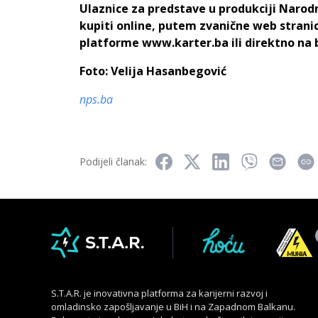
Ulaznice za predstave u produkciji Naro
kupiti online, putem zvanične web strani
platforme www.karter.ba ili direktno na 
Foto: Velija Hasanbegović
nps.ba
Podijeli članak:
S.T.A.R. je inovativna platforma za karijerni razvoj i
omladinsko zapošljavanje u BiH i na Zapadnom Balkanu.