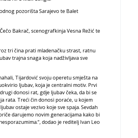
rodnog pozorišta Sarajevo te Balet
 Čečo Bakrač, scenografkinja Vesna Režić te
roz tri čina prati mladenačku strast, ratnu
ljubav trajna snaga koja nadživljava sve
mahali, Tijardović svoju operetu smješta na
okvirio ljubav, koja je centralni motiv. Prvi
 drugi donosi rat, gdje ljubav čeka, da bi se
a rata. Treći čin donosi poraće, u kojem
a ljubav ostaje vezivo koje sve spaja. Sevdah
e priče darujemo novim generacijama kako bi
 nesporazumima.“, dodao je reditelj Ivan Leo