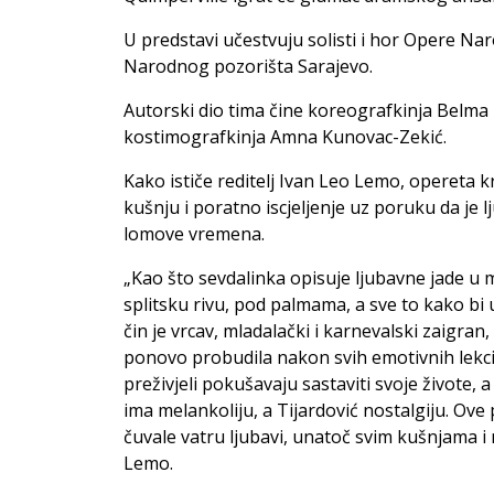
U predstavi učestvuju solisti i hor Opere Na
Narodnog pozorišta Sarajevo.
Autorski dio tima čine koreografkinja Belma
kostimografkinja Amna Kunovac-Zekić.
Kako ističe reditelj Ivan Leo Lemo, opereta k
kušnju i poratno iscjeljenje uz poruku da je 
lomove vremena.
„Kao što sevdalinka opisuje ljubavne jade u 
splitsku rivu, pod palmama, a sve to kako bi u
čin je vrcav, mladalački i karnevalski zaigran,
ponovo probudila nakon svih emotivnih lekcij
preživjeli pokušavaju sastaviti svoje živote, 
ima melankoliju, a Tijardović nostalgiju. Ov
čuvale vatru ljubavi, unatoč svim kušnjama i
Lemo.