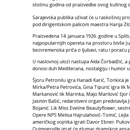
stotinu godina od praizvedbe ovog kultnog d
Sarajevska publika uživat će u raskošnoj prod
pod dirigentskom palicom maestra Harija Zlod
Praizvedena 14. januara 1926. godine u Split
najpopularnijih opereta na prostoru bivše Ju
bezvremenska priča o ljubavi, ratu i poraću p
U naslovnoj ulozi nastupa Aida Čorbadžić, a
donosi duh Mediterana, nostalgiju i humor
Šjoru Petronilu igra Hanadi Karić, Tonkica je 
Mirka/Petra Petrovića, Gina Tipurić igra lik 
Markanović lik Marinka, Majo Marilović šjor D
Jasmin Bašić, redarstveni organ predstavlja Jo
Bojanić. Lik Miss Eveline Beautyflower, sestre
Opere NPS Melisa Hajrulahović-Tomić, Lejla H
američkog vojnika igrati Davor Ebner. Puk
Quimperville igrat će glumac dramskog ans