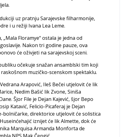
jela.
ukciji uz pratnju Sarajevske filharmonije,
re i u režiji Ivana Lea Leme.
u, „Mala Floramye“ ostala je jedna od
goslavije. Nakon tri godine pauze, ova
onovo će oživjeti na sarajevskoj sceni.
 publiku očekuje snažan ansamblski tim koji
 u raskošnom muzičko-scenskom spektaklu.
Vedrana Arapović, Ileš Bečei utjelovit će lik
Marice, Nedim Bašić lik Zvone, Siniša
ane. Šjor File je Dejan Kajević, šjor Bepo
sip Katavić, Felicio-Picaferaj je Dejan
-bolničarke, direktorice utjelovit će solistica
useinćehajić iznijet će lik Almette, dok će
ovnika Marquisa Armanda Monforta de
ambla NPS Mak Čengić.