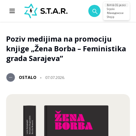
BiH & CG jezici
Srpski
Македонски
Shqip
Poziv medijima na promociju
knjige „Žena Borba – Feministika
grada Sarajeva”
OSTALO
07.07.2026.