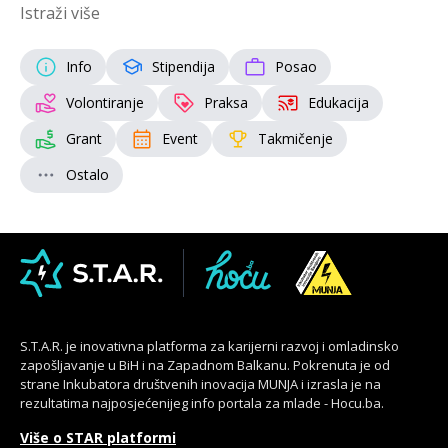
Istraži više
Info
Stipendija
Posao
Volontiranje
Praksa
Edukacija
Grant
Event
Takmičenje
Ostalo
S.T.A.R. je inovativna platforma za karijerni razvoj i omladinsko
zapošljavanje u BiH i na Zapadnom Balkanu. Pokrenuta je od
strane Inkubatora društvenih inovacija MUNJA i izrasla je na
rezultatima najposjećenijeg info portala za mlade - Hocu.ba.
Više o STAR platformi