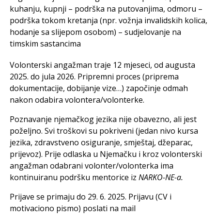
kuhanju, kupnji – podrška na putovanjima, odmoru –
podrška tokom kretanja (npr. vožnja invalidskih kolica,
hodanje sa slijepom osobom) – sudjelovanje na
timskim sastancima
Volonterski angažman traje 12 mjeseci, od augusta
2025. do jula 2026. Pripremni proces (priprema
dokumentacije, dobijanje vize…) započinje odmah
nakon odabira volontera/volonterke.
Poznavanje njemačkog jezika nije obavezno, ali jest
poželjno. Svi troškovi su pokriveni (jedan nivo kursa
jezika, zdravstveno osiguranje, smještaj, džeparac,
prijevoz). Prije odlaska u Njemačku i kroz volonterski
angažman odabrani volonter/volonterka ima
kontinuiranu podršku mentorice iz
NARKO-NE-a.
Prijave se primaju do 29. 6. 2025. Prijavu (CV i
motivaciono pismo) poslati na mail