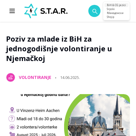
BiH & CG jezici
Srpski
Македонски
Shqip
Poziv za mlade iz BiH za
jednogodišnje volontiranje u
Njemačkoj
VOLONTIRANJE
14.06.2025.