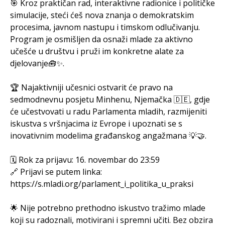
🎯 Kroz praktičan rad, interaktivne radionice i političke
simulacije, steći ćeš nova znanja o demokratskim
procesima, javnom nastupu i timskom odlučivanju.
Program je osmišljen da osnaži mlade za aktivno
učešće u društvu i pruži im konkretne alate za
djelovanje🧰✨.
🏆 Najaktivniji učesnici ostvarit će pravo na
sedmodnevnu posjetu Minhenu, Njemačka 🇩🇪, gdje
će učestvovati u radu Parlamenta mladih, razmijeniti
iskustva s vršnjacima iz Evrope i upoznati se s
inovativnim modelima građanskog angažmana 💡🤝.
🗓️ Rok za prijavu: 16. novembar do 23:59
🔗 Prijavi se putem linka:
https://s.mladi.org/parlament_i_politika_u_praksi
🌟 Nije potrebno prethodno iskustvo tražimo mlade
koji su radoznali, motivirani i spremni učiti. Bez obzira