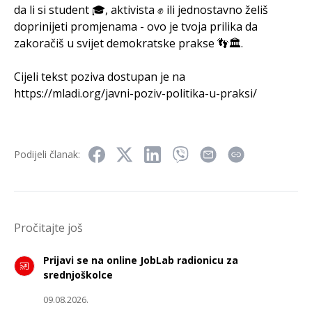
da li si student 🎓, aktivista ✊ ili jednostavno želiš
doprinijeti promjenama - ovo je tvoja prilika da
zakoračiš u svijet demokratske prakse 👣🏛️.
Cijeli tekst poziva dostupan je na
https://mladi.org/javni-poziv-politika-u-praksi/
Podijeli članak:
Pročitajte još
Prijavi se na online JobLab radionicu za
srednjoškolce
09.08.2026.