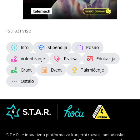
Istraži više
Info
Stipendija
Posao
Volontiranje
Praksa
Edukacija
Grant
Event
Takmičenje
Ostalo
S.T.A.R. je inovativna platforma za karijerni razvoj i omladinsko