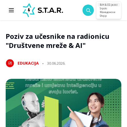
BiH & CG jezici
Srpski
Македонски
Shqip
Poziv za učesnike na radionicu
"Društvene mreže & AI"
EDUKACIJA
30.06.2026.