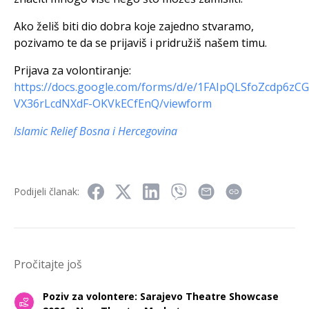
Ako želiš biti dio dobra koje zajedno stvaramo,
pozivamo te da se prijaviš i pridružiš našem timu.
Prijava za volontiranje:
https://docs.google.com/forms/d/e/1FAIpQLSfoZcdp6zC
VX36rLcdNXdF-OKVkECfEnQ/viewform
Islamic Relief Bosna i Hercegovina
Podijeli članak:
Pročitajte još
Poziv za volontere: Sarajevo Theatre Showcase