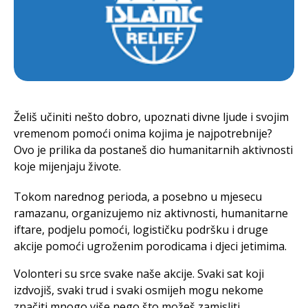
Želiš učiniti nešto dobro, upoznati divne ljude i svojim
vremenom pomoći onima kojima je najpotrebnije?
Ovo je prilika da postaneš dio humanitarnih aktivnosti
koje mijenjaju živote.
Tokom narednog perioda, a posebno u mjesecu
ramazanu, organizujemo niz aktivnosti, humanitarne
iftare, podjelu pomoći, logističku podršku i druge
akcije pomoći ugroženim porodicama i djeci jetimima.
Volonteri su srce svake naše akcije. Svaki sat koji
izdvojiš, svaki trud i svaki osmijeh mogu nekome
značiti mnogo više nego što možeš zamisliti.