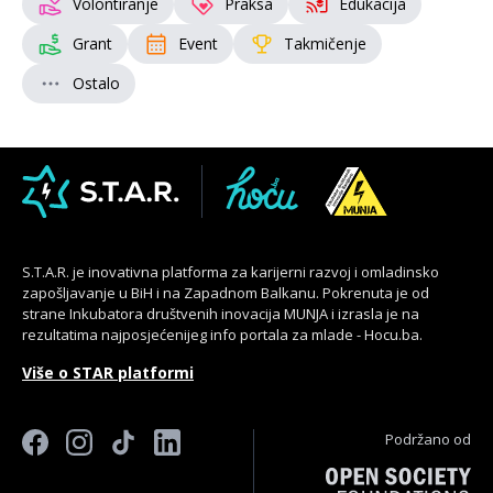
Volontiranje
Praksa
Edukacija
Grant
Event
Takmičenje
Ostalo
S.T.A.R. je inovativna platforma za karijerni razvoj i omladinsko
zapošljavanje u BiH i na Zapadnom Balkanu. Pokrenuta je od
strane Inkubatora društvenih inovacija MUNJA i izrasla je na
rezultatima najposjećenijeg info portala za mlade - Hocu.ba.
Više o STAR platformi
Podržano od