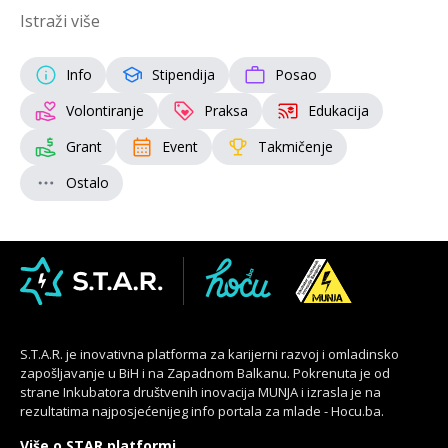
Istraži više
Info
Stipendija
Posao
Volontiranje
Praksa
Edukacija
Grant
Event
Takmičenje
Ostalo
S.T.A.R. je inovativna platforma za karijerni razvoj i omladinsko
zapošljavanje u BiH i na Zapadnom Balkanu. Pokrenuta je od
strane Inkubatora društvenih inovacija MUNJA i izrasla je na
rezultatima najposjećenijeg info portala za mlade - Hocu.ba.
Više o STAR platformi