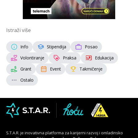
Istraži više
Info
Stipendija
Posao
Volontiranje
Praksa
Edukacija
Grant
Event
Takmičenje
Ostalo
S.T.A.R. je inovativna platforma za karijerni razvoj i omladinsko