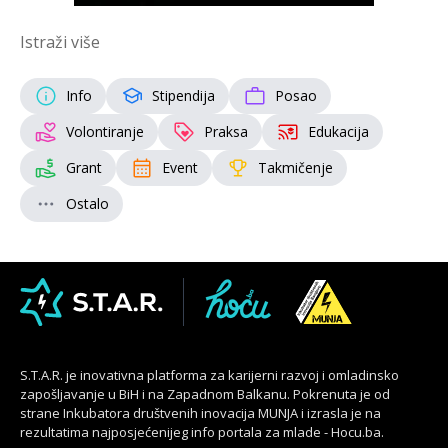
Istraži više
Info
Stipendija
Posao
Volontiranje
Praksa
Edukacija
Grant
Event
Takmičenje
Ostalo
S.T.A.R. je inovativna platforma za karijerni razvoj i omladinsko
zapošljavanje u BiH i na Zapadnom Balkanu. Pokrenuta je od
strane Inkubatora društvenih inovacija MUNJA i izrasla je na
rezultatima najposjećenijeg info portala za mlade - Hocu.ba.