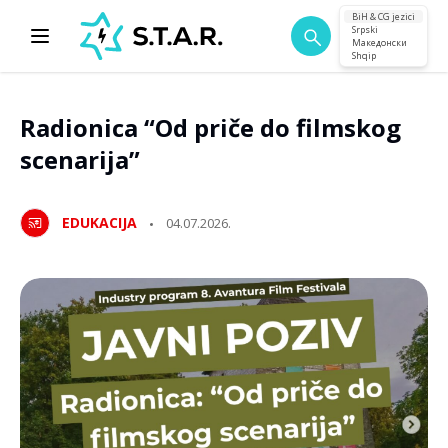
BiH & CG jezici
Srpski
Македонски
Shqip
Radionica “Od priče do filmskog
scenarija”
EDUKACIJA
04.07.2026.