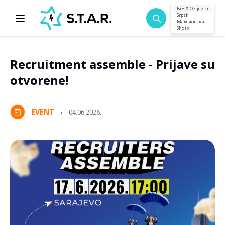
BiH & CG jezici
Srpski
Македонски
Shqip
Recruitment assemble - Prijave su
otvorene!
EVENT
04.06.2026.