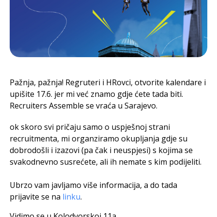
Pažnja, pažnja! Regruteri i HRovci, otvorite kalendare i
upišite 17.6. jer mi već znamo gdje ćete tada biti.
Recruiters Assemble se vraća u Sarajevo.
ok skoro svi pričaju samo o uspješnoj strani
recruitmenta, mi organziramo okupljanja gdje su
dobrodošli i izazovi (pa čak i neuspjesi) s kojima se
svakodnevno susrećete, ali ih nemate s kim podijeliti.
Ubrzo vam javljamo više informacija, a do tada
prijavite se na
linku
.
Vidimo se u Kolodvorskoj 11a.