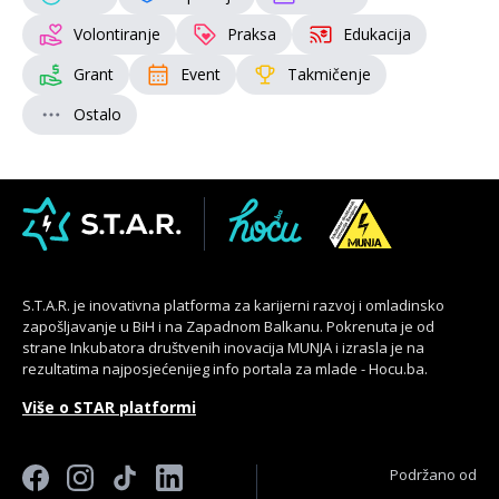
Volontiranje
Praksa
Edukacija
Grant
Event
Takmičenje
Ostalo
S.T.A.R. je inovativna platforma za karijerni razvoj i omladinsko
zapošljavanje u BiH i na Zapadnom Balkanu. Pokrenuta je od
strane Inkubatora društvenih inovacija MUNJA i izrasla je na
rezultatima najposjećenijeg info portala za mlade - Hocu.ba.
Više o STAR platformi
Podržano od