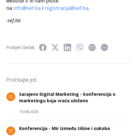
website i/ ili nam pišite
na
info@sef.ba
i
registracija@sef.ba
.
-sef.ba
Podijeli članak:
Pročitajte još
Sarajevo Digital Marketing - konferencija o
marketingu koja vraća uloženo
10.08.2026.
Konferencija - Mir između tišine i sukoba