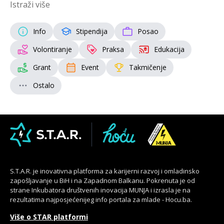
Istraži više
Info
Stipendija
Posao
Volontiranje
Praksa
Edukacija
Grant
Event
Takmičenje
Ostalo
S.T.A.R. je inovativna platforma za karijerni razvoj i omladinsko
zapošljavanje u BiH i na Zapadnom Balkanu. Pokrenuta je od
strane Inkubatora društvenih inovacija MUNJA i izrasla je na
rezultatima najposjećenijeg info portala za mlade - Hocu.ba.
Više o STAR platformi