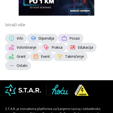
Istraži više
Info
Stipendija
Posao
Volontiranje
Praksa
Edukacija
Grant
Event
Takmičenje
Ostalo
S.T.A.R. je inovativna platforma za karijerni razvoj i omladinsko