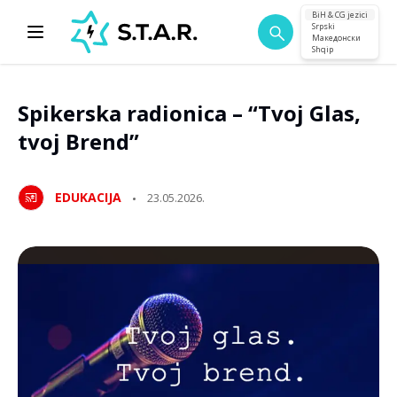
BiH & CG jezici
Srpski
Македонски
Shqip
Spikerska radionica – “Tvoj Glas,
tvoj Brend”
EDUKACIJA
23.05.2026.