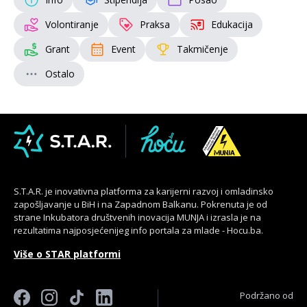
Volontiranje
Praksa
Edukacija
Grant
Event
Takmičenje
Ostalo
S.T.A.R. je inovativna platforma za karijerni razvoj i omladinsko
zapošljavanje u BiH i na Zapadnom Balkanu. Pokrenuta je od
strane Inkubatora društvenih inovacija MUNJA i izrasla je na
rezultatima najposjećenijeg info portala za mlade - Hocu.ba.
Više o STAR platformi
Podržano od