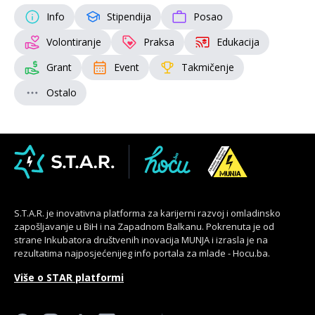
Info
Stipendija
Posao
Volontiranje
Praksa
Edukacija
Grant
Event
Takmičenje
Ostalo
S.T.A.R. je inovativna platforma za karijerni razvoj i omladinsko
zapošljavanje u BiH i na Zapadnom Balkanu. Pokrenuta je od
strane Inkubatora društvenih inovacija MUNJA i izrasla je na
rezultatima najposjećenijeg info portala za mlade - Hocu.ba.
Više o STAR platformi