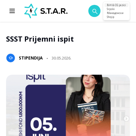
BiH & CG jezici
Srpski
Македонски
Shqip
SSST Prijemni ispit
STIPENDIJA
30.05.2026.