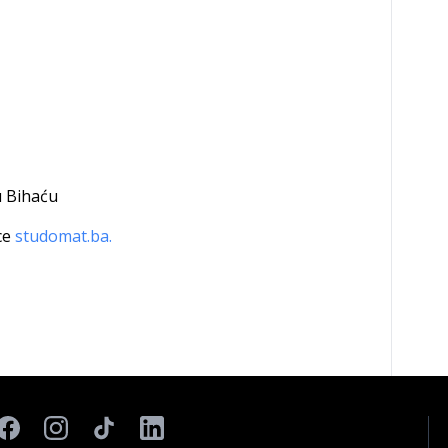
u Bihaću
ce
studomat.ba.