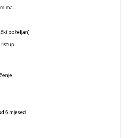
temima
čki poželjan)
ristup
uženje
d 6 mjeseci