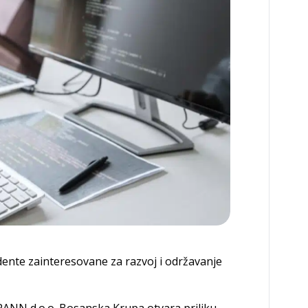
ente zainteresovane za razvoj i održavanje
SPANN d.o.o. Bosanska Krupa otvara priliku