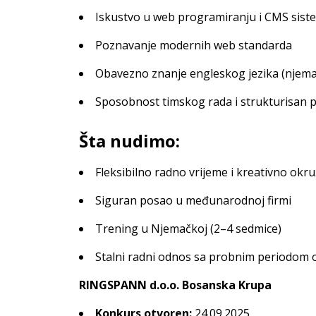
Iskustvo u web programiranju i CMS sis
Poznavanje modernih web standarda
Obavezno znanje engleskog jezika (njema
Sposobnost timskog rada i strukturisan p
Šta nudimo:
Fleksibilno radno vrijeme i kreativno okr
Siguran posao u međunarodnoj firmi
Trening u Njemačkoj (2–4 sedmice)
Stalni radni odnos sa probnim periodom o
RINGSPANN d.o.o. Bosanska Krupa
Konkurs otvoren:
24.09.2025.