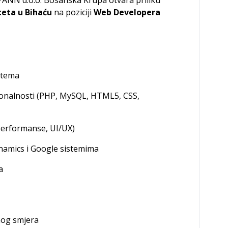
teta u Bihaću
na poziciji
Web Developera
stema
ionalnosti (PHP, MySQL, HTML5, CSS,
(performanse, UI/UX)
ynamics i Google sistemima
a
nog smjera