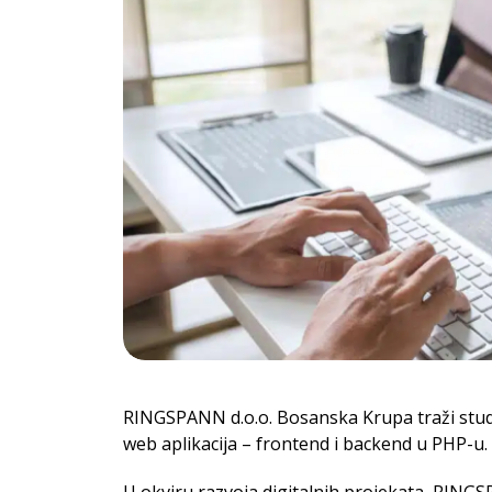
RINGSPANN d.o.o. Bosanska Krupa traži stud
web aplikacija – frontend i backend u PHP-u.
U okviru razvoja digitalnih projekata, RING