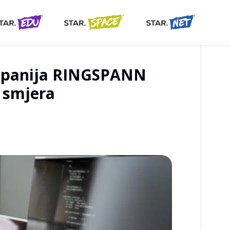
mpanija RINGSPANN
T smjera