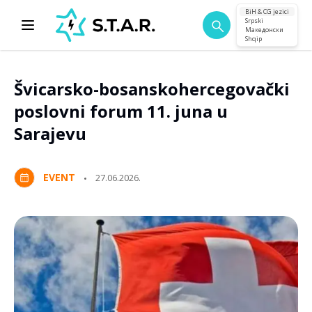
BiH & CG jezici
Srpski
Македонски
Shqip
Švicarsko-bosanskohercegovački
poslovni forum 11. juna u
Sarajevu
EVENT
27.06.2026.