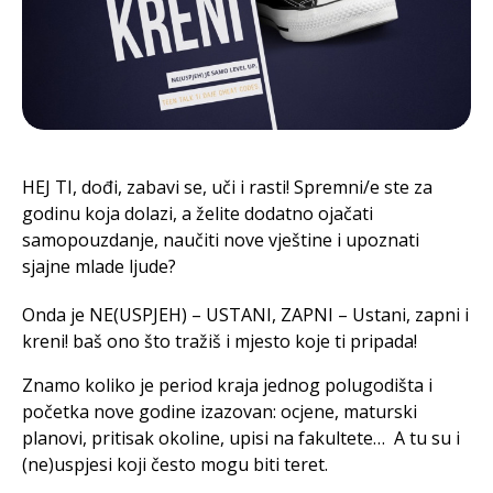
HEJ TI, dođi, zabavi se, uči i rasti! Spremni/e ste za
godinu koja dolazi, a želite dodatno ojačati
samopouzdanje, naučiti nove vještine i upoznati
sjajne mlade ljude?
Onda je NE(USPJEH) – USTANI, ZAPNI – Ustani, zapni i
kreni! baš ono što tražiš i mjesto koje ti pripada!
Znamo koliko je period kraja jednog polugodišta i
početka nove godine izazovan: ocjene, maturski
planovi, pritisak okoline, upisi na fakultete… A tu su i
(ne)uspjesi koji često mogu biti teret.