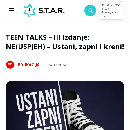
BiH & CG jezici
Srpski
Македонски
Shqip
TEEN TALKS – III Izdanje:
NE(USPJEH) – Ustani, zapni i kreni!
EDUKACIJA
24.12.2024.