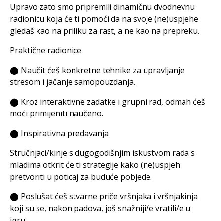
Upravo zato smo pripremili dinamičnu dvodnevnu
radionicu koja će ti pomoći da na svoje (ne)uspjehe
gledaš kao na priliku za rast, a ne kao na prepreku.
Praktične radionice
⬤ Naučit ćeš konkretne tehnike za upravljanje
stresom i jačanje samopouzdanja.
⬤ Kroz interaktivne zadatke i grupni rad, odmah ćeš
moći primijeniti naučeno.
⬤ Inspirativna predavanja
Stručnjaci/kinje s dugogodišnjim iskustvom rada s
mladima otkrit će ti strategije kako (ne)uspjeh
pretvoriti u poticaj za buduće pobjede.
⬤ Poslušat ćeš stvarne priče vršnjaka i vršnjakinja
koji su se, nakon padova, još snažniji/e vratili/e u
igru.