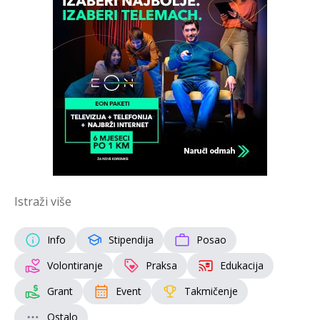
Istraži više
Info
Stipendija
Posao
Volontiranje
Praksa
Edukacija
Grant
Event
Takmičenje
Ostalo