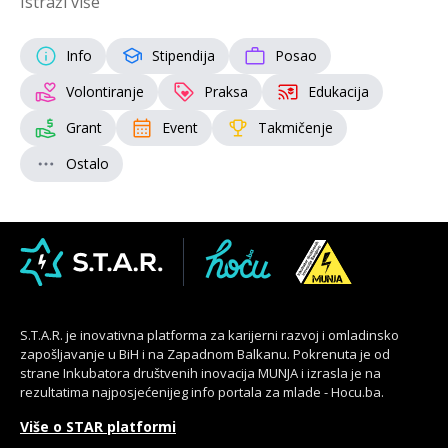
Istraži više
Info
Stipendija
Posao
Volontiranje
Praksa
Edukacija
Grant
Event
Takmičenje
Ostalo
S.T.A.R. je inovativna platforma za karijerni razvoj i omladinsko
zapošljavanje u BiH i na Zapadnom Balkanu. Pokrenuta je od
strane Inkubatora društvenih inovacija MUNJA i izrasla je na
rezultatima najposjećenijeg info portala za mlade - Hocu.ba.
Više o STAR platformi