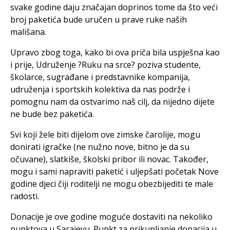
svake godine daju značajan doprinos tome da što veći
broj paketića bude uručen u prave ruke naših
mališana.
Upravo zbog toga, kako bi ova priča bila uspješna kao
i prije, Udruženje ?Ruku na srce? poziva studente,
školarce, sugrađane i predstavnike kompanija,
udruženja i sportskih kolektiva da nas podrže i
pomognu nam da ostvarimo naš cilj, da nijedno dijete
ne bude bez paketića.
Svi koji žele biti dijelom ove zimske čarolije, mogu
donirati igračke (ne nužno nove, bitno je da su
očuvane), slatkiše, školski pribor ili novac. Također,
mogu i sami napraviti paketić i uljepšati početak Nove
godine djeci čiji roditelji ne mogu obezbijediti te male
radosti.
Donacije je ove godine moguće dostaviti na nekoliko
punktova u Sarajevu. Punkt za prikupljanje donacija u