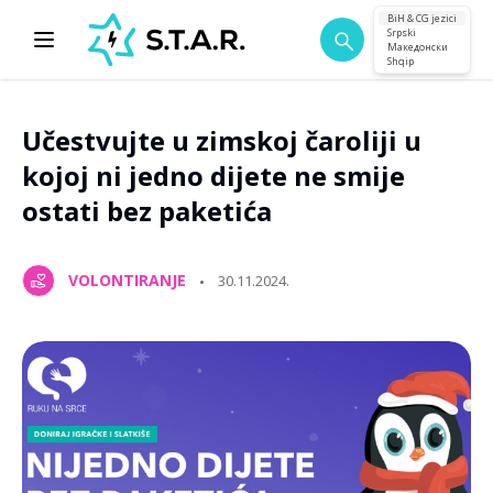
BiH & CG jezici
Srpski
Македонски
Shqip
Učestvujte u zimskoj čaroliji u
kojoj ni jedno dijete ne smije
ostati bez paketića
VOLONTIRANJE
30.11.2024.