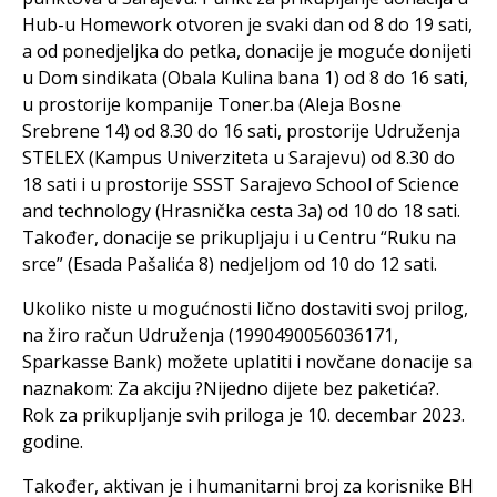
Hub-u Homework otvoren je svaki dan od 8 do 19 sati,
a od ponedjeljka do petka, donacije je moguće donijeti
u Dom sindikata (Obala Kulina bana 1) od 8 do 16 sati,
u prostorije kompanije Toner.ba (Aleja Bosne
Srebrene 14) od 8.30 do 16 sati, prostorije Udruženja
STELEX (Kampus Univerziteta u Sarajevu) od 8.30 do
18 sati i u prostorije SSST Sarajevo School of Science
and technology (Hrasnička cesta 3a) od 10 do 18 sati.
Također, donacije se prikupljaju i u Centru “Ruku na
srce” (Esada Pašalića 8) nedjeljom od 10 do 12 sati.
Ukoliko niste u mogućnosti lično dostaviti svoj prilog,
na žiro račun Udruženja (1990490056036171,
Sparkasse Bank) možete uplatiti i novčane donacije sa
naznakom: Za akciju ?Nijedno dijete bez paketića?.
Rok za prikupljanje svih priloga je 10. decembar 2023.
godine.
Također, aktivan je i humanitarni broj za korisnike BH