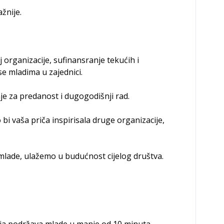
ažnije.
 organizacije, sufinansranje tekućih i
se mladima u zajednici.
e za predanost i dugogodišnji rad.
 bi vaša priča inspirisala druge organizacije,
mlade, ulažemo u budućnost cijelog društva.
koja podržava mlade u manje od 10 minuta.