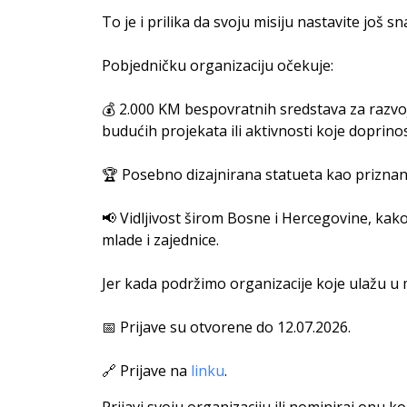
To je i prilika da svoju misiju nastavite još sn
Pobjedničku organizaciju očekuje:
💰 2.000 KM bespovratnih sredstava za razvoj
budućih projekata ili aktivnosti koje doprino
🏆 Posebno dizajnirana statueta kao priznanj
📢 Vidljivost širom Bosne i Hercegovine, kako
mlade i zajednice.
Jer kada podržimo organizacije koje ulažu u 
📅 Prijave su otvorene do 12.07.2026.
🔗 Prijave na
linku
.
Prijavi svoju organizaciju ili nominiraj onu 