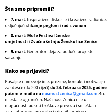
Šta smo pripremili?
7. mart
: Inspirativne diskusije i kreativne radionice,
uključujući
slikanje peglom
i
rad s vunom
8. mart:
Može Festival ženske
umjetnosti
i
Zvučna šetnja: Žensko lice Zenice
9. mart
: Generator ideja za buduće projekte i
saradnju
Kako se prijaviti?
Pošaljite nam svoje ime, prezime, kontakt i motivaciju
za učešće (do 200 riječi)
do 24. februara 2025. godine
putem e-maila na
nasmostzenica@gmail.com
.
Broj
mjesta je ograničen. Naš most Zenica nije u
mogućnosti pokriti troškove prevoza i smještaja
za zainteresovane osobe iz drugih gradova.