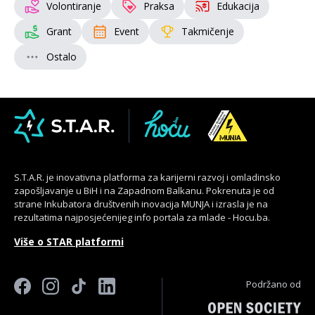
Volontiranje
Praksa
Edukacija
Grant
Event
Takmičenje
Ostalo
S.T.A.R. je inovativna platforma za karijerni razvoj i omladinsko
zapošljavanje u BiH i na Zapadnom Balkanu. Pokrenuta je od
strane Inkubatora društvenih inovacija MUNJA i izrasla je na
rezultatima najposjećenijeg info portala za mlade - Hocu.ba.
Više o STAR platformi
Podržano od